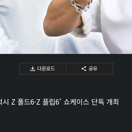
다운로드
공유
럭시 Z 폴드6·Z 플립6’ 쇼케이스 단독 개최