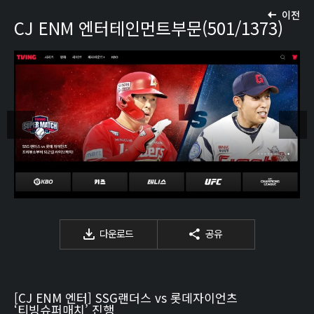
이전
CJ ENM 엔터테인먼트부문(501/1373)
다운로드
공유
[CJ ENM 엔터] SSG랜더스 vs 롯데자이언츠
‘티빙슈퍼매치’ 진행