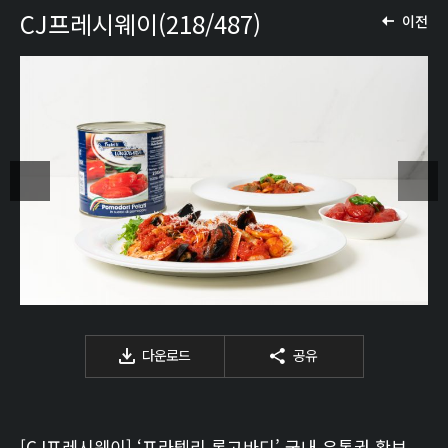
CJ프레시웨이(218/487)
이전
다운로드
공유
[CJ프레시웨이] ‘프라텔리 롱고바디’ 국내 유통권 확보_