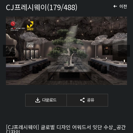
CJ프레시웨이(179/488)
이전
다운로드
공유
[CJ프레시웨이] 글로벌 디자인 어워드서 잇단 수상_공간
디자인