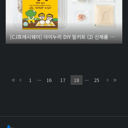
[CJ프레시웨이] 아이누리 DIY 밀키트 (2) 신제품 데굴데굴 만두 만들기
1
…
16
17
18
…
25