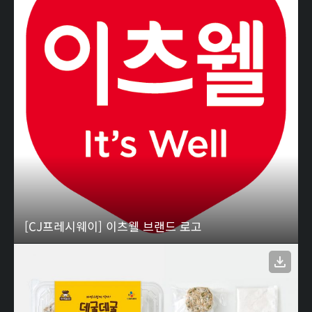
[CJ프레시웨이] 이츠웰 브랜드 로고