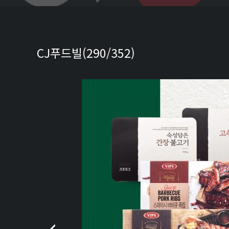
CJ푸드빌(290/352)