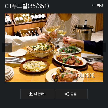
CJ푸드빌(35/351)
이전
다운로드
공유