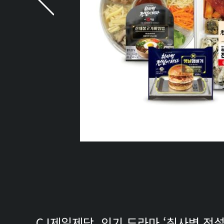
CJ제일제당, 인기 드라마 ‘취사병 전