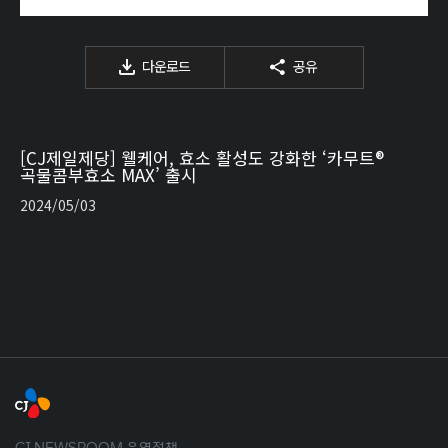
다운로드
공유
[CJ제일제당] 웰케어, 효소 활성도 강화한 ‘카무트®
곡물콤부효소 MAX’ 출시
2024/05/03
CJ NEWSROOM 운영정책