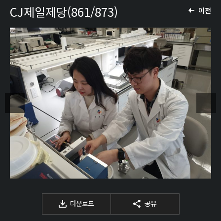
CJ제일제당(861/873)
이전
다운로드
공유