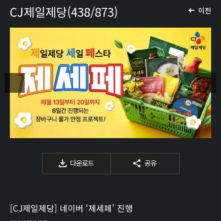
CJ제일제당(438/873)
이전
다운로드
공유
[CJ제일제당] 네이버 ‘제세페’ 진행