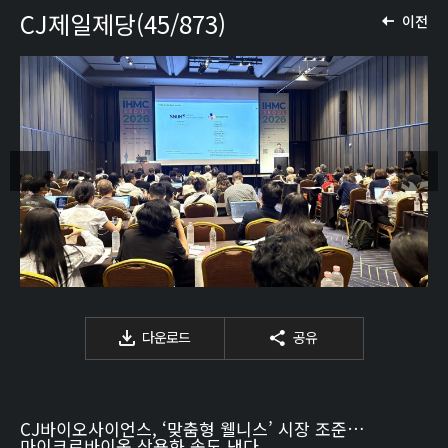
CJ제일제당(45/873)
이전
다운로드
공유
CJ바이오사이언스, ‘맞춤형 웰니스’ 시장 조준…
마이크로바이옴 상용화 속도 낸다