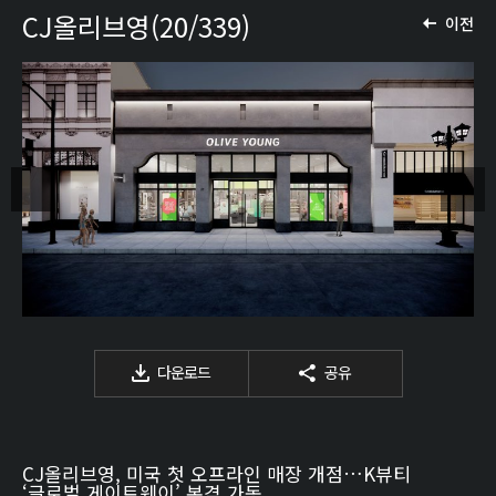
CJ올리브영(20/339)
이전
다운로드
공유
CJ올리브영, 미국 첫 오프라인 매장 개점…K뷰티
‘글로벌 게이트웨이’ 본격 가동