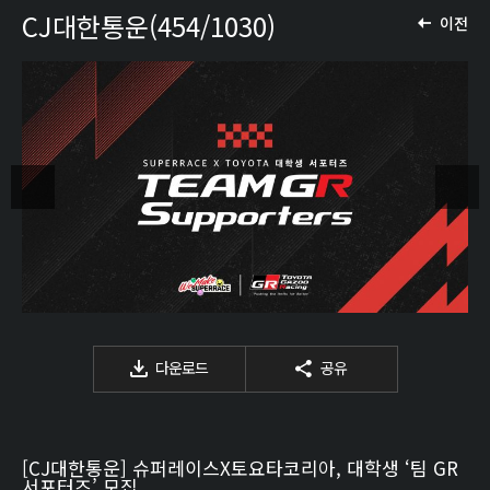
CJ대한통운(454/1030)
이전
다운로드
공유
[CJ대한통운] 슈퍼레이스X토요타코리아, 대학생 ‘팀 GR
서포터즈’ 모집