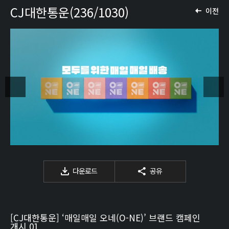
CJ대한통운(236/1030)
이전
다운로드
공유
[CJ대한통운] ‘매일매일 오네(O-NE)’ 브랜드 캠페인
개시 01