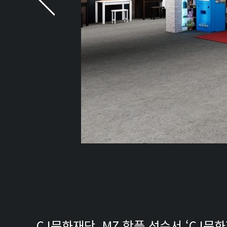
CJ문화재단, MZ 핫플 성수서 ‘CJ문