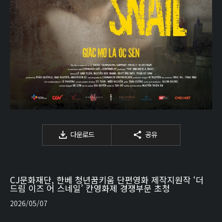
다운로드
공유
CJ문화재단, 한베 청년꿈키움 단편영화 제작지원작 ‘더
드림 이즈 어 스네일’ 칸영화제 경쟁부문 초청
2026/05/07