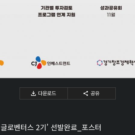
다운로드
공유
J 글로벤터스 2기’ 선발완료_포스터