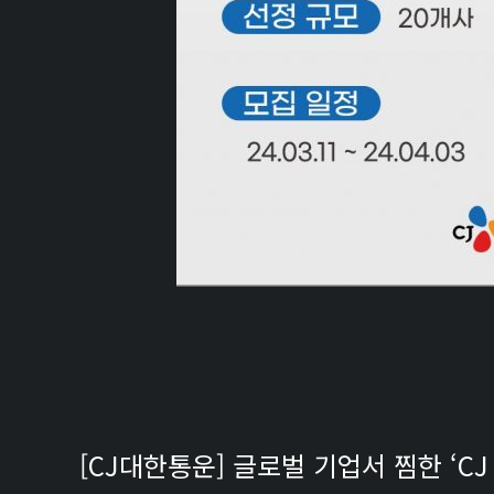
[CJ대한통운] 글로벌 기업서 찜한 ‘C