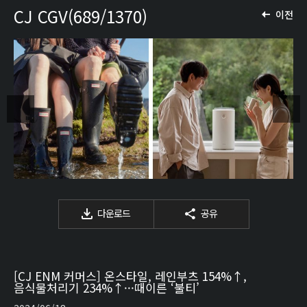
CJ CGV(689/1370)
이전
다운로드
공유
[CJ ENM 커머스] 온스타일, 레인부츠 154%↑,
음식물처리기 234%↑···때이른 ‘불티’