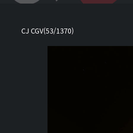
CJ CGV(53/1370)