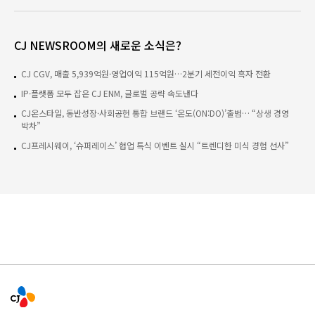
CJ NEWSROOM의 새로운 소식은?
CJ CGV, 매출 5,939억원·영업이익 115억원…2분기 세전이익 흑자 전환
IP·플랫폼 모두 잡은 CJ ENM, 글로벌 공략 속도낸다
CJ온스타일, 동반성장·사회공헌 통합 브랜드 ‘온도(ON:DO)’출범… “상생 경영
박차”
CJ프레시웨이, ‘슈퍼레이스’ 협업 특식 이벤트 실시 “트렌디한 미식 경험 선사”