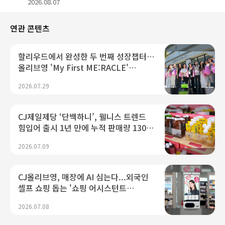
2026.08.07
연관 콘텐츠
할리우드에서 완성한 두 번째 성장챕터…
올리브영 'My First ME:RACLE'
글로벌트립
2026.07.29
CJ제일제당 ‘단백하니’, 웰니스 트렌드
힘입어 출시 1년 만에 누적 판매량 130만
개 돌파
2026.07.09
CJ올리브영, 매장에 AI 심는다...외국인
셀프 쇼핑 돕는 '쇼핑 어시스턴트
(키오스크)' 도입
2026.07.08