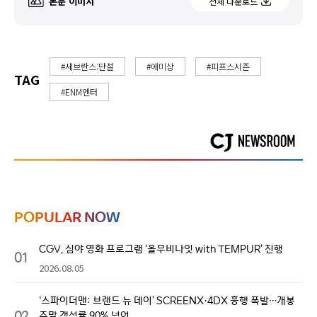
본문 이미지
전체 다운로드
#세브란스:단절
#에미상
#피프스시즌
TAG
#ENM엔터
POPULAR NOW
CGV, 심야 영화 프로그램 ‘올무비나잇 with TEMPUR’ 진행
01
2026.08.05
‘스파이더맨: 브랜드 뉴 데이’ SCREENX·4DX 흥행 폭발…개봉
02
주말 객석률 90% 넘어