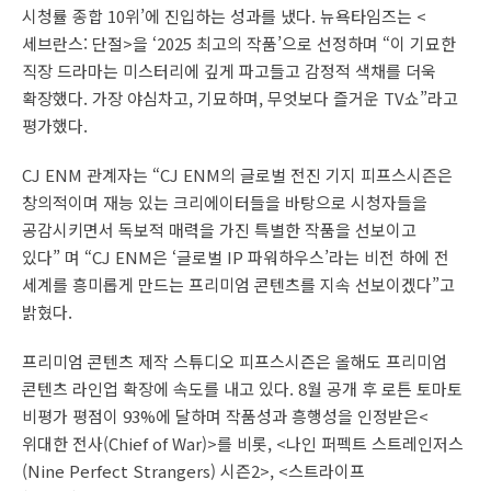
시청률 종합 10위’에 진입하는 성과를 냈다. 뉴욕타임즈는 <
세브란스: 단절>을 ‘2025 최고의 작품’으로 선정하며 “이 기묘한
직장 드라마는 미스터리에 깊게 파고들고 감정적 색채를 더욱
확장했다. 가장 야심차고, 기묘하며, 무엇보다 즐거운 TV쇼”라고
평가했다.
CJ ENM 관계자는 “CJ ENM의 글로벌 전진 기지 피프스시즌은
창의적이며 재능 있는 크리에이터들을 바탕으로 시청자들을
공감시키면서 독보적 매력을 가진 특별한 작품을 선보이고
있다” 며 “CJ ENM은 ‘글로벌 IP 파워하우스’라는 비전 하에 전
세계를 흥미롭게 만드는 프리미엄 콘텐츠를 지속 선보이겠다”고
밝혔다.
프리미엄 콘텐츠 제작 스튜디오 피프스시즌은 올해도 프리미엄
콘텐츠 라인업 확장에 속도를 내고 있다. 8월 공개 후 로튼 토마토
비평가 평점이 93%에 달하며 작품성과 흥행성을 인정받은<
위대한 전사(Chief of War)>를 비롯, <나인 퍼펙트 스트레인저스
(Nine Perfect Strangers) 시즌2>, <스트라이프