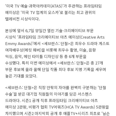
‘미국 TV 예술·과학아카데미(ATAS)’가 주관하는 프라임타임
에미상은 ‘미국 TV 업계의 오스카’로 불리는 최고 권위의
텔레비전 시상식이다.
본상에 앞서 6,7일 양일간 열린 기술·크리에이티브 부문
시상식 ‘프라임타임 크리에이티브 아츠 에미상(Creative Arts
Emmy Awards)’에서 <세브란스: 단절>은 최우수 드라마 게스트
여자배우상(메릿 웨버)을 비롯해 최우수 촬영, 미술, 음향
믹싱, 음악, 메인 타이틀 디자인상 등 총 6개 부문을
수상했다. 특히 이번 에미상에서 <세브란스: 단절>은 총 27개
부문 후보에 올라 올해 단일 작품 최다 후보 지명 기록을 세우며
높은 기대를 모았다.
<세브란스: 단절>은 직장 안팎의 자아를 완벽히 구분하는 ‘단절
수술’을 받은 대기업 직원들의 이야기를 담은 서스펜스
드라마다. 시즌1 공개 직후 프라임타임 크리에이티브 아츠
에미상 2관왕, 비평가 협회 TV어워즈(HCA TV Awards) 5관왕을
차지했으며 시즌2 마지막회 공개 후 애플TV+시리즈 최초로 ‘닐슨