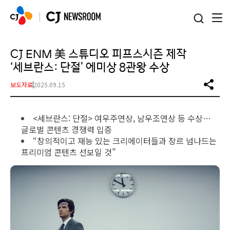
본문 바로가기
CJ ENM 美 스튜디오 피프스시즌 제작
‘세브란스: 단절’ 에미상 8관왕 수상
보도자료
2025.09.15
<세브란스: 단절> 여우주연상, 남우조연상 등 수상…
글로벌 콘텐츠 경쟁력 입증
“창의적이고 재능 있는 크리에이터들과 장르 넘나드는
프리미엄 콘텐츠 선보일 것”