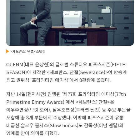
<세브란스: 단절> 스틸컷
CJ ENM(대표 윤상현)의 글로벌 스튜디오 피프스시즌(FIFTH
SEASON)이 제작한 <세브란스: 단절(Severance)>이 방송계
최고 권위상 ‘프라임타임 에미상’에서 8관왕에 올랐다.
지난 14일(현지시간) 진행된 ‘제77회 프라임타임 에미상(77th
Primetime Emmy Awards)’에서 <세브란스: 단절>은
여우주연상(브릿 로어), 남우조연상(트러멜 틸먼) 등 주요 부문을
포함해 총 8개 부문에서 수상했다. 이밖에 피프스시즌이 유통
배급한 슬로우 홀시스(Slow horses)도 감독상(아담 랜달)의
영예를 안아 의미를 더했다.