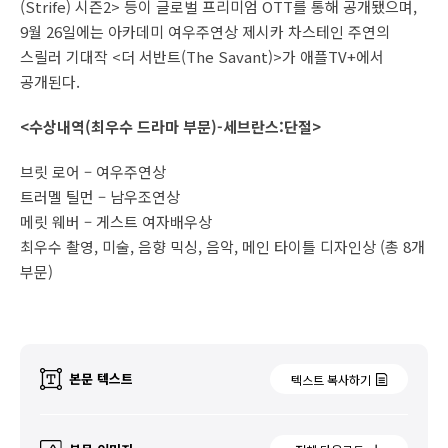
(Strife) 시즌2> 등이 글로벌 프리미엄 OTT를 통해 공개됐으며,
9월 26일에는 아카데미 여우주연상 제시카 차스테인 주연의
스릴러 기대작 <더 서반트(The Savant)>가 애플TV+에서
공개된다.
<수상내역(최우수 드라마 부문)-세브란스:단절>
브릿 로어 – 여우주연상
트러멜 틸먼 – 남우조연상
메릿 웨버 – 게스트 여자배우상
최우수 촬영, 미술, 음향 믹싱, 음악, 메인 타이틀 디자인상 (총 8개
부문)
본문 텍스트
텍스트 복사하기