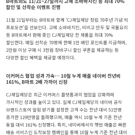
B마트와도 11/21~27일까지 고메 소바바치킨 등 최대 70%
할인 및 선착순 이벤트 진행
11월 21일부터는 B마트와 함께 ‘CJ제일제당 창립 70주년 기념 빅
프로모션’을 선보인다. 고메 소바바치킨, 비비고 만두 및 국물요리
등 B마트에서 판매 중인 CJ제일제당 전 제품을 최대 70%
할인한다. 매일 선착순 70명에 한해 1만 배민 포인트를 지급하며,
2만원 이상 구매 시 3천원 장바구니 할인 쿠폰을 제공하는 등
다양한 할인 혜택을 제공할 예정이다.
이커머스 협업 성과 가속… 10월 누계 매출 네이버 전년비
161%, B마트 2배 가까이 신장
CJ제일제당은 최근 이커머스 플랫폼과의 협업을 강화하며
가시적인 성과를 높이고 있다. 실제 CJ제일제당의 네이버 공식
브랜드스토어 알림 받기를 설정한 고객 수는 전년 대비 51만명
증가한 129만명을 돌파했으며, 매출 역시 10월 누계 기준 전년
동월 대비 161% 신장했다. 특히, 네이버에서의 햇반 매출은 빠른
배송 서비스인 도착보장 캠페인을 통해 10월 누계 기준 전년 대비