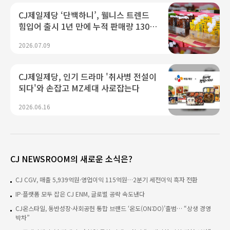
CJ제일제당 ‘단백하니’, 웰니스 트렌드
힘입어 출시 1년 만에 누적 판매량 130만
개 돌파
2026.07.09
CJ제일제당, 인기 드라마 '취사병 전설이
되다'와 손잡고 MZ세대 사로잡는다
2026.06.16
CJ NEWSROOM의 새로운 소식은?
CJ CGV, 매출 5,939억원·영업이익 115억원…2분기 세전이익 흑자 전환
IP·플랫폼 모두 잡은 CJ ENM, 글로벌 공략 속도낸다
CJ온스타일, 동반성장·사회공헌 통합 브랜드 ‘온도(ON:DO)’출범… “상생 경영
박차”