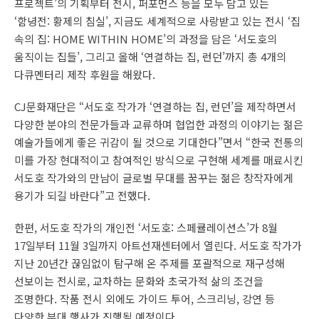
프로젝트’의 기획부터 전시, 퍼포먼스 등을 모두 담고 있는
‘함녕전: 황제의 침실’, 지금도 세계적으로 사랑받고 있는 전시 ‘집
속의 집: HOME WITHIN HOME’의 과정을 담은 ‘서도호의
움직이는 집들’, 그리고 올해 ‘연결하는 집, 런던’까지 총 4개의
다큐멘터리 제작 후원을 해왔다.
CJ문화재단은 “서도호 작가가 ‘연결하는 집, 런던’을 제작하면서
다양한 분야의 전문가들과 교류하며 협업한 과정의 이야기는 젊은
예술가들에게 좋은 귀감이 될 것으로 기대한다”면서 “한국 전통의
미를 가장 현대적이고 참여적인 방식으로 구현해 세계를 매료시킨
서도호 작가와의 만남이 글로벌 무대를 꿈꾸는 젊은 창작자에게
용기가 되길 바란다”고 전했다.
한편, 서도호 작가의 개인전 ‘서도호: 스페큘레이션스’가 8월
17일부터 11월 3일까지 아트선재센터에서 열린다. 서도호 작가가
지난 20년간 끊임없이 탐구해 온 주제를 포괄적으로 재구성해
선보이는 전시로, 교차하는 문화와 초국가적 삶의 조건을
조명한다. 작품 전시 외에도 가이드 투어, 스크리닝, 강연 등
다양한 부대 행사가 진행될 예정이다.