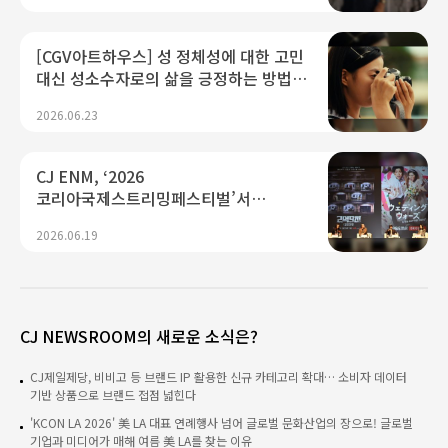
[CGV아트하우스] 성 정체성에 대한 고민
대신 성소수자로의 삶을 긍정하는 방법,
<여름의 카메라>
2026.06.23
CJ ENM, ‘2026
코리아국제스트리밍페스티벌’서
K콘텐츠 미래 경쟁력 제시...“플랫폼·AI
2026.06.19
기술 결합으로 글로벌 확장 가속"
CJ NEWSROOM의 새로운 소식은?
CJ제일제당, 비비고 등 브랜드 IP 활용한 신규 카테고리 확대… 소비자 데이터
기반 상품으로 브랜드 접점 넓힌다
'KCON LA 2026' 美 LA 대표 연례행사 넘어 글로벌 문화산업의 장으로! 글로벌
기업과 미디어가 매해 여름 美 LA를 찾는 이유