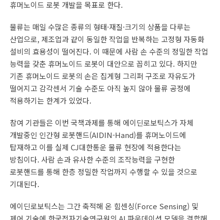
휴머노이드 로봇 개발을 목표로 한다.
물류는 매일 수많은 종류의 형태·재질·크기의 상품을 다루는
산업으로, 제조업과 같이 동일한 작업을 반복하는 고정형 자동화
설비의 효용성이 떨어진다. 이 때문에 사람 손 수준의 정밀한 작업
능력을 갖춘 휴머노이드 로봇이 대안으로 꼽히고 있다. 하지만
기존 휴머노이드 로봇의 손은 집게형 그리퍼 구조로 자유도가
떨어지고 감각센서 기술 수준도 아직 높지 않아 물류 공정에
적용하기는 한계가 있었다.
참여 기관들은 이번 국책과제를 통해 에이딘로보틱스가 자체
개발중인 인간형 로봇핸드(AIDIN-Hand)를 휴머노이드에
탑재하고 이를 실제 CJ대한통운 물류 현장에 적용한다는
방침이다. 사람 손과 유사한 수준의 조작능력을 구현한
로봇핸드를 통해 한층 정밀한 작업까지 수행할 수 있을 것으로
기대된다.
에이딘로보틱스는 그간 축적해 온 힘센싱(Force Sensing) 및
제어 기술에 한국전자기술연구원의 AI 파운데이션 모델을 결합해