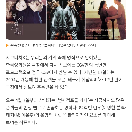
(왼쪽부터) 영화 ‘번지점프를 하다’, ‘태양은 없다’, ‘시월애’ 포스터
시그니처K는 우리들의 기억 속에 명작으로 남아있는
한국영화들을 극장에서 다시 선보이는 CGV만의 특별한
프로그램으로 전국 CGV에서 만날 수 있다. 지난달 17일에는
2004년 개봉해 천만 관객을 모은 ‘태극기 휘날리며’가 17년 만에
극장에서 선보여 주목받은 바 있다.
오는 4월 7일부터 상영되는 ‘번지점프를 하다’는 지금까지도 많은
관객들의 인생 멜로로 손꼽히는 영화다. 82학번 인우(이병헌 분)와
태희(故 이은주)의 운명적 사랑을 판타지적인 요소를 가미해
보여준 작품이다.