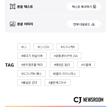
본문 텍스트
텍스트 복사하기
본문 이미지
전체 다운로드
#CJ
#CJ CGV
#시그니처K
#태극기 휘날리며
#공동경비구역 JSA
TAG
#번지점프를 하다
#태양은 없다
#시월애
#시그니처K 패스
#8월의 크리스마스
#봄날은 간다
#골든에그지수