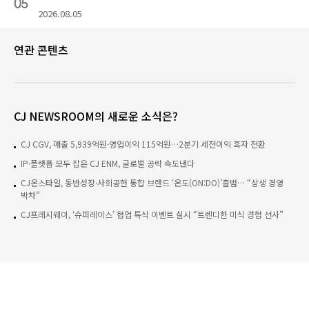
05
2026.08.05
연관 콘텐츠
CJ NEWSROOM의 새로운 소식은?
CJ CGV, 매출 5,939억원·영업이익 115억원…2분기 세전이익 흑자 전환
IP·플랫폼 모두 잡은 CJ ENM, 글로벌 공략 속도낸다
CJ온스타일, 동반성장·사회공헌 통합 브랜드 ‘온도(ON:DO)’출범… “상생 경영
박차”
CJ프레시웨이, ‘슈퍼레이스’ 협업 특식 이벤트 실시 “트렌디한 미식 경험 선사”