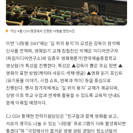
지난 4월 CGV등촌에서 진행된 너랑봄 현장사진
이번 ‘너랑봄 DAY’에는 ‘길 위의 뭉치’의 오성윤 감독이 참석해
인사를 전하며, 영화읽기 교재 집필진인 박채은 미디어연구자
(독립미디어연구소)와 임종우 영화평론가(한국예술종합학교
영상원)가 특강을 진행한다. 특강은 ▲감독이 뽑은 주요 장면 ▲
영화의 표현 방법(캐릭터·사운드·색채·앵글) ▲영화 읽기 포인트
(유기동물 이야기, 시점 쇼트, 반복과 차이) 등을 중심으로
진행된다. 행사 참가자에게는 ‘길 위의 뭉치’ 교재가 제공되며,
상영 이후 학교 수업과 연계해 활용할 수 있도록 교육적 안내도
함께 이뤄질 예정이다.
CJ CGV 황재현 전략지원담당은 “친구들과 함께 영화를 보고,
서로의 생각도 나눌 수 있는 ‘너랑봄’ 프로그램이 더욱 활성화되면
좋겠다”며 “극장에서의 즐거운 영화 관람 경험이 청소년들의