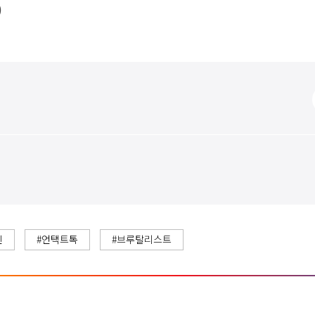
)
진
#언택트톡
#브루탈리스트