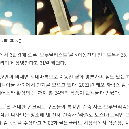
스트’ 포스터.
에서 3관왕에 오른 ‘브루탈리스트’를 <이동진의 언택트톡> 25
프리미어 상영한다고 31일 밝혔다.
GV만의 비대면 시네마톡으로 이동진 영화 평론가의 심도 있는 
니아들 사이에서 인기를 모으고 있다. 2021년 레오 까락스 감
오디어스와 환상의 문’까지 총 24편의 작품이 관객들과 만났다.
트’은 거대한 콘크리트 구조물이 특징인 건축 사조 브루탈리즘
적인 디자인을 창조해 낸 천재 건축가 ‘라즐로 토스(애드리언 브
화제 감독상을 수상하고 제82회 골든글러브 시상식에서 작품상, 