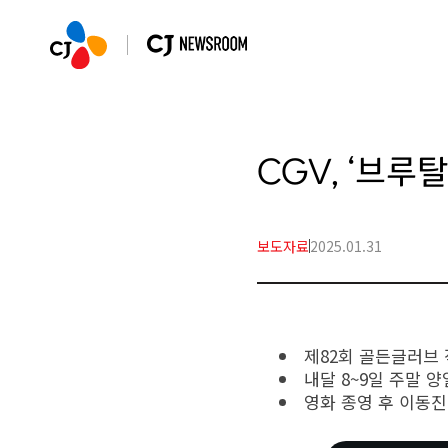
CGV, ‘브루
보도자료
2025.01.31
제82회 골든글러브 
내달 8~9일 주말 
영화 종영 후 이동진