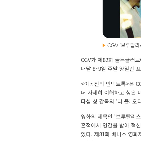
CGV ‘브루탈리
CGV가 제82회 골든글러브
내달 8~9일 주말 양일간 
<이동진의 언택트톡>은 C
더 자세히 이해하고 싶은 마
타셈 싱 감독의 ‘더 폴: 
영화의 제목인 ‘브루탈리스
흔적에서 영감을 받아 혁신
있다. 제81회 베니스 영