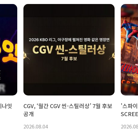
무비나잇
CGV, ‘월간 CGV 씬-스틸러상’ 7월 후보
'스파이
공개
SCRE
객석률 
2026.08.04
2026.0