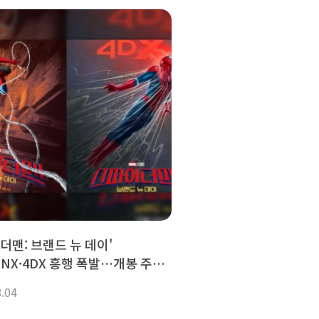
더맨: 브랜드 뉴 데이'
ENX·4DX 흥행 폭발…개봉 주말
90% 넘어
8.04