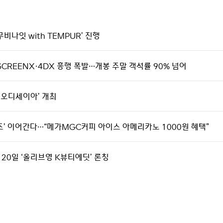
비나잇 with TEMPUR’ 진행
SCREENX·4DX 흥행 폭발…개봉 주말 객석률 90% 넘어
th 오디세이아’ 개최
시리즈’ 이어간다…“메가MGC커피 아이스 아메리카노 1000원 혜택”
 20일 ‘올리브영 K뷰티에딧’ 론칭