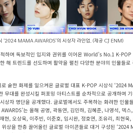
 ‘2024 MAMA AWARDS’의 시상자 라인업. (제공 CJ ENM)
척하며 독보적인 입지와 권위를 이어온 World’s No.1 K-POP 
’가 한 해 트렌드를 선도하며 활약을 펼친 다양한 분야의 인물들
 숱한 화제를 일으켜온 글로벌 대표 K-POP 시상식 ‘2024 MA
한 무대를 완성시킬 퍼포밍 아티스트를 순차적으로 공개하며 기
시상자 명단을 공개했다. 글로벌에서도 주목하는 화려한 인물
AWARDS’는 올해 공명, 곽동연, 김민하, 김혜준, 나영석, 덱스,
재현, 오상욱, 이주빈, 이준호, 임시완, 정호연, 조유리, 최현욱
 위상을 한층 끌어올린 글로벌 아이콘들로 대거 구성된 ‘2024 M