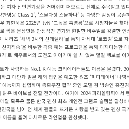
부문 여자 신인연기상을 거머쥐며 떠오르는 신예로 주목받고 있다
’, ‘약한영웅 Class 1’, ‘스물다섯 스물하나’ 등 다양한 감정이
 최현욱은 2025년 tvN ‘그놈은 흑염룡’으로 시청자들을 찾아갈
로 찍은 문상민은 안정적인 연기와 훤칠한 비주얼로 강렬한 인상을
이 시리즈 ‘새벽 2시의 신데렐라’를 통해 차세대 ‘로코킹’으로 
니네 산지직송’을 비롯한 각종 예능 프로그램을 통해 다재다능한 
야기’로 배우로서의 도전도 이어가며 쉴 새 없는 열일 행보를 이
트가 사랑하는 No.1 K-예능 크리에이터들도 이름을 올렸다. 2
최하고 대만과 일본 해외 팝업을 예고한 원조 ‘피디테이너’ 나영석
 예능까지 섭렵하며 종횡무진 활약 중인 모델 겸 방송인 홍진경은 
해 밝은 바이브를 전할 전망이다. 여기에 2024 파리올림픽에서 
메달 획득은 물론 한국 펜싱 최초 개인전 그랜드 슬램을 달성하
민국을 넘어 전 세계 팬들의 뜨거운 사랑을 받고 있는 펜싱 국가
자로 이름을 올려 다채로운 라인업을 완성했다.