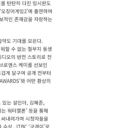
지를 탄탄히 다진 임시완도
즈 ‘오징어게임2’에 출연하며
독보적인 존재감을 자랑하는
 활약도 기대를 모은다.
미워할 수 없는 철부지 동생
직비디오의 반전 스토리로 전
 브로맨스 케미를 선보인
뜨겁게 달구며 공개 전부터
 AWARDS’와 어떤 환상의
있는 설인아, 김혜준,
반짝이는 워터멜론’ 등을 통해
를 써내려가며 시청자들을
수상, JTBC ‘구경이’로