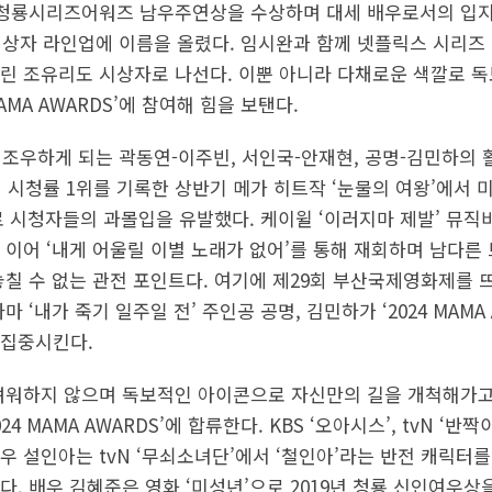
 청룡시리즈어워즈 남우주연상을 수상하며 대세 배우로서의 입
DS’ 시상자 라인업에 이름을 올렸다. 임시완과 함께 넷플릭스 시리
린 조유리도 시상자로 나선다. 이뿐 아니라 다채로운 색깔로 
MAMA AWARDS’에 참여해 힘을 보탠다.
DS’로 조우하게 되는 곽동연-이주빈, 서인국-안재현, 공명-김민하의
대 시청률 1위를 기록한 상반기 메가 히트작 ‘눈물의 여왕’에서 
’로 시청자들의 과몰입을 유발했다. 케이윌 ‘이러지마 제발’ 뮤
 이어 ‘내게 어울릴 이별 노래가 없어’를 통해 재회하며 남다른
놓칠 수 없는 관전 포인트다. 여기에 제29회 부산국제영화제를 
 ‘내가 죽기 일주일 전’ 주인공 공명, 김민하가 ‘2024 MAMA
 집중시킨다.
려워하지 않으며 독보적인 아이콘으로 자신만의 길을 개척해가고 
24 MAMA AWARDS’에 합류한다. KBS ‘오아시스’, tvN ‘
우 설인아는 tvN ‘무쇠소녀단’에서 ‘철인아’라는 반전 캐릭터
. 배우 김혜준은 영화 ‘미성년’으로 2019년 청룡 신인여우상을 