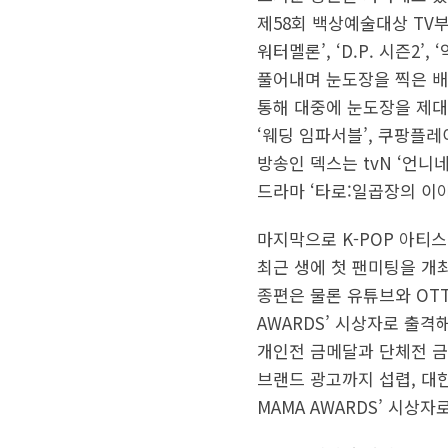
제58회 백상예술대상 TV
워터멜론’, ‘D.P. 시즌2
풀어내며 눈도장을 찍은 배우
통해 대중에 눈도장을 제대
‘웨딩 임파서블’, 쿠팡플레
방송인 덱스는 tvN ‘언
드라마 ‘타로:일곱장의 이
마지막으로 K-POP 아티스
최근 생에 첫 팬미팅을 개
종편은 물론 유튜브와 OTT
AWARDS’ 시상자로 출격
개인전 금메달과 단체전 금
브랜드 광고까지 섭렵, 대한
MAMA AWARDS’ 시상