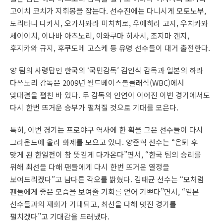
고이치 코치가 지휘봉을 잡는다. 선수진에는 다니시게 모토노부,
도리타니 다카시, 오가사와라 미치히로, 우에하라 고지, 우치카와
세이이치, 이나바 아츠노리, 이와쿠마 히사시, 조지마 겐지,
후지카와 규지, 후쿠도메 고스케 등 유명 선수들이 대거 출전한다.
양 팀의 사령탑인 한국의 ‘국민감독’ 김인식 감독과 일본의 하라
다쓰노리 감독은 2009년 월드베이스볼클래식(WBC)에서
맞대결을 펼친 바 있다. 두 감독의 인연이 이어진 이번 경기에서도
다시 한번 뜨거운 승부가 펼쳐질 것으로 기대를 모은다.
특히, 이번 경기는 프로야구 역사에 한 획을 그은 선수들이 다시
그라운드에 올라 화제를 모으고 있다. 양준혁 선수는 “은퇴 후
맞게 된 한일전이 참 뜻깊게 다가온다”면서, “한국 팀의 승리를
위해 최선을 다해 팬들에게 다시 한번 뜨거운 열정을
보여드리겠다”고 남다른 각오를 밝혔다. 김태균 선수는 “모처럼
팬들에게 좋은 모습을 보여줄 기회를 얻어 기쁘다”면서, “일본
선수들과의 재회가 기대되고, 최선을 다해 멋진 경기를
펼치겠다”고 기대감을 드러냈다.