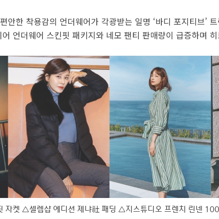
편안한 착용감의 언더웨어가 각광받는 일명 ‘바디 포지티브’ 
이어 언더웨어 스킨핏 패키지와 네모 팬티 판매량이 급증하며 히
핏 자켓 △셀렙샵 에디션 제냐社 패딩 △지스튜디오 프렌치 린넨 10