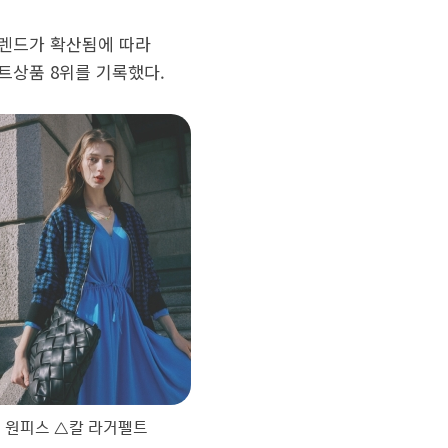
트렌드가 확산됨에 따라
트상품 8위를 기록했다.
0 원피스 △칼 라거펠트