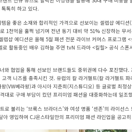
 브랜드 신규 뮤즈로 발탁된 이성경을 활용해 30대 구매 비중을
 톡톡히 하고 있다.
이템을 좋은 소재와 합리적인 가격으로 선보이는 셀렙샵 에디션(2
로 1천억을 훌쩍 넘기며 전년 동기 대비 약 51% 신장하는 무
은 셀렙샵 에디션은 올해 5월 패션 전문 라이브 커머스 프로그램 
델로 활동중인 배우 김하늘 주연 tvN 드라마 <킬힐> 공식 스
너와 협업을 통해 선보인 브랜드들도 중위권에 다수 포진했다.
성 고객 니즈를 충족시킨 것. 유럽의 칼 라거펠트(칼 라거펠트 파
 베라왕(VW베라왕)과 아시아 지춘희(지스튜디오) 등 글로벌 최정
격대로 구매 부담이 컸던 프리미엄 패션을 대중화하는데 일조했
로 불리는 ‘브룩스 브라더스’와 여성 명품 ‘센존’의 라이선스 
아 영입하며 CJ온스타일만의 프리미엄 패션 라인업을 공고히