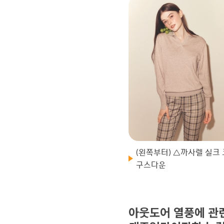
(왼쪽부터) △까사렐 실크
구스다운
아웃도어 열풍에 관련