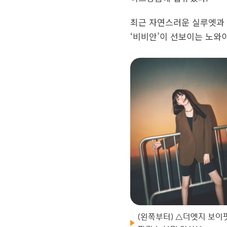
최근 자연스러운 실루엣과 
‘비비안’이 선보이는 노와
(왼쪽부터) △더엣지 보이