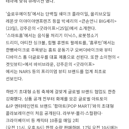
테마에 맞춰 큐레이션 했다.
‘슬로우에이징’에서는 단백질 쉐이크 플라이밀, 올리브오일
레몬샷 이야이야앤프렌즈 등을 박세리의 <큰손언니 BIG세리>
(23일), 강주은의 <굿라이프>(25일)에서 소개한다.
‘스마트홈’에서는 음식물 처리기 미닉스, 로봇청소기
드리미, 아티잔 싱크볼, 힘펠 휴젠트 팔레트를, ‘홈루틴’에서는
한뼘바이크로 주목받는 홈트 운동기구 오버더바이크와 뷰티
디바이스 톰 더글로우를 대표 제품으로 선뵌다. 또한 소이현의 <
겟잇뷰티>에서 바비브라운, 강주은의 <굿라이프>
에서는 NARS 등의 프리미엄 뷰티 브랜드를 업계 최초로
선보인다.
하반기 초대형 쇼핑 축제에 걸맞게 글로벌 브랜드 협업도 한층
강화했다. 상품 공개 전부터 화제를 모은 글로벌 아트토이
&IP 엔터테인먼트 브랜드 ‘팝마트(POP MART)’와의 초대형
콜라보레이션이 처음 공개된다. 라부부·몰리·스컬판다·
크라이베이비 등 캐릭터 10종을 매일 2회
(오전 11시, 오후 8시) 한정 수량 판매하며, 17일 오전 10시에는