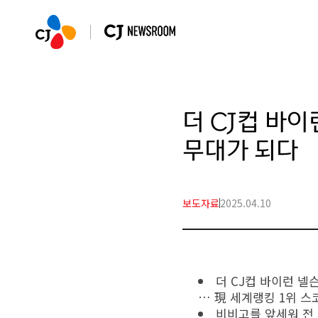
더 CJ컵 바이
무대가 되다
보도자료
2025.04.10
더 CJ컵 바이런 넬
… 現 세계랭킹 1위 스
비비고를 앞세워 전 