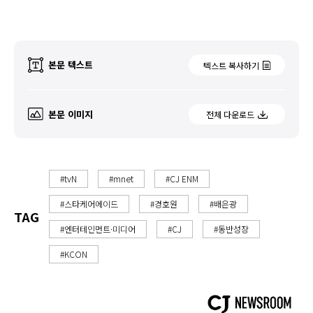
본문 텍스트
텍스트 복사하기
본문 이미지
전체 다운로드
#tvN
#mnet
#CJ ENM
#스타케어에이드
#경호원
#배은광
TAG
#엔터테인먼트·미디어
#CJ
#동반성장
#KCON