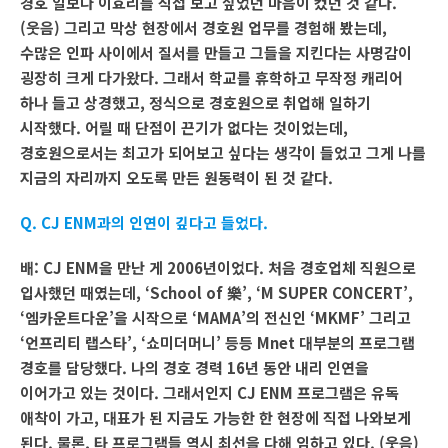
경호 일보다 이효리를 직접 보고 싶었던 마음이 컸던 것 같다.
(웃음) 그리고 막상 현장에서 경호원 업무를 경험해 봤는데,
수많은 인파 사이에서 질서를 만들고 그들을 지킨다는 사명감이
굉장히 크게 다가왔다. 그래서 학교를 휴학하고 무작정 캐리어
하나 들고 상경했고, 정식으로 경호원으로 취업해 일하기
시작했다. 어릴 때 단점이 끈기가 없다는 것이었는데,
경호원으로서는 최고가 되어보고 싶다는 생각이 들었고 그게 나를
지금의 자리까지 오도록 만든 원동력이 된 것 같다.
Q. CJ ENM과의 인연이 깊다고 들었다.
배: CJ ENM을 만난 게 2006년이었다. 처음 경호업체 직원으로
입사했던 때였는데, ‘School of 樂’, ‘M SUPER CONCERT’,
‘엠카운트다운’을 시작으로 ‘MAMA’의 전신인 ‘MKMF’ 그리고
‘언프리티 랩스타’, ‘쇼미더머니’ 등등 Mnet 대부분의 프로그램
경호를 담당했다. 나의 경호 경력 16년 동안 내리 인연을
이어가고 있는 것이다. 그래서인지 CJ ENM 프로그램은 유독
애착이 가고, 대표가 된 지금도 가능한 한 현장에 직접 나와보게
된다. 물론, 타 프로그램들 역시 최선을 다해 임하고 있다. (웃음)