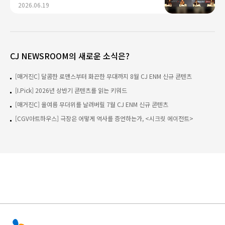
2026.06.19
기술 결합으로 글로벌 확장 가속"
CJ NEWSROOM의 새로운 소식은?
[매거진C] 달콤한 로맨스부터 화끈한 무대까지 8월 CJ ENM 신규 콘텐츠
[I.Pick] 2026년 상반기 콘텐츠를 읽는 키워드
[매거진C] 올여름 무더위를 날려버릴 7월 CJ ENM 신규 콘텐츠
[CGV아트하우스] 극장은 어떻게 역사를 증언하는가, <시크릿 에이전트>