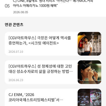
CJ ONE, 8월에도 ‘원더 시리즈’ 이어간다…“메가MGC커피
05
아이스 아메리카노 1000원 혜택”
2026.08.05
연관 콘텐츠
[CGV아트하우스] 극장은 어떻게 역사를
증언하는가, <시크릿 에이전트>
2026.07.10
[CGV아트하우스] 성 정체성에 대한 고민
대신 성소수자로의 삶을 긍정하는 방법,
<여름의 카메라>
2026.06.23
CJ ENM, ‘2026
코리아국제스트리밍페스티벌’서
K콘텐츠 미래 경쟁력 제시...“플랫폼·AI