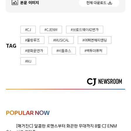
본문 이미지
전체 다운로드
#CJ
#CJENM
#브로드웨이42번가
#물랑루즈
#MUSICAL
#어쩌면해피엔딩
TAG
#광화문연가
#비틀쥬스
#백투더퓨처
#MJ
POPULAR NOW
[매거진C] 달콤한 로맨스부터 화끈한 무대까지 8월 CJ ENM