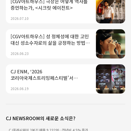
[CGV아트하우스] 극장은 어떻게 역사를
증언하는가, <시크릿 에이전트>
2026.07.10
[CGV아트하우스] 성 정체성에 대한 고민
대신 성소수자로의 삶을 긍정하는 방법,
<여름의 카메라>
2026.06.23
CJ ENM, ‘2026
코리아국제스트리밍페스티벌’서
K콘텐츠 미래 경쟁력 제시...“플랫폼·AI
2026.06.19
기술 결합으로 글로벌 확장 가속"
CJ NEWSROOM의 새로운 소식은?
CJ프레시웨이 2분기 매출 9,232억…전년비 4.5% 증가