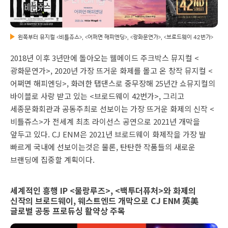
왼쪽부터 뮤지컬 <비틀쥬스>, <어쩌면 해피엔딩>, <광화문연가>, <브로드웨이 42번가>
2018년 이후 3년만에 돌아오는 웰메이드 주크박스 뮤지컬 <
광화문연가>, 2020년 가장 뜨거운 화제를 몰고 온 창작 뮤지컬 <
어쩌면 해피엔딩>, 화려한 탭댄스로 중무장해 25년간 쇼뮤지컬의
바이블로 사랑 받고 있는 <브로드웨이 42번가>, 그리고
세종문화회관과 공동주최로 선보이는 가장 뜨거운 화제의 신작 <
비틀쥬스>가 전세계 최초 라이선스 공연으로 2021년 개막을
앞두고 있다. CJ ENM은 2021년 브로드웨이 화제작을 가장 발
빠르게 국내에 선보이는것은 물론, 탄탄한 작품들의 새로운
브랜딩에 집중할 계획이다.
세계적인 흥행 IP <물랑루즈>, <백투더퓨처>와 화제의
신작의 브로드웨이, 웨스트엔드 개막으로 CJ ENM 英美
글로벌 공동 프로듀싱 활약상 주목