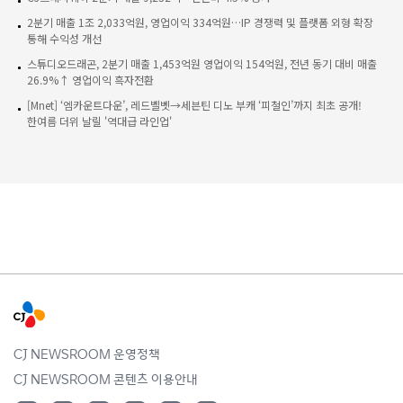
2분기 매출 1조 2,033억원, 영업이익 334억원…IP 경쟁력 및 플랫폼 외형 확장
통해 수익성 개선
스튜디오드래곤, 2분기 매출 1,453억원 영업이익 154억원, 전년 동기 대비 매출
26.9%↑ 영업이익 흑자전환
[Mnet] ‘엠카운트다운’, 레드벨벳→세븐틴 디노 부캐 ‘피철인’까지 최초 공개!
한여름 더위 날릴 '역대급 라인업'
CJ NEWSROOM 운영정책
CJ NEWSROOM 콘텐츠 이용안내