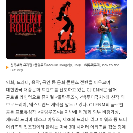
왼쪽부터 뮤지컬 <물랑루즈(Moulin Rouge!)>, <MJ>, <백투더퓨처(Bcak to the
Future)>
영화, 드라마, 음악, 공연 등 문화 콘텐츠 전반을 아우르며
대한민국 대중문화 트렌드를 선도하고 있는 CJ ENM은 올해
글로벌 라인업으로 뮤지컬 <물랑루즈>, <백투더퓨처>와 신작 의
브로드웨이, 웨스트엔드 개막을 앞두고 있다. CJ ENM의 글로벌
공동 프로듀싱작 <물랑루즈>는 지난해 제70회 외부 비평가상,
제65회 드라마 데스크 어워즈, 제86회 드라마 리그 어워즈 등 토니
어워즈의 전초전이라 불리는 미국 3대 시어터 어워즈를 휩쓴 것에