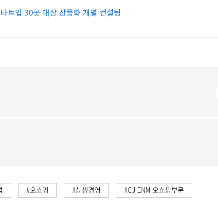
스타트업 30곳 대상 상품화 개별 컨설팅
업
#오쇼핑
#상생경영
#CJ ENM 오쇼핑부문