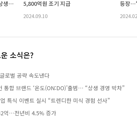
“상생
5,800억원 조기 지급
등장…‘
2024.09.10
2024.0
로운 소식은?
M, 글로벌 공략 속도낸다
통합 브랜드 ‘온도(ON:DO)’출범… “상생 경영 박차”
협업 특식 이벤트 실시 “트렌디한 미식 경험 선사”
32억…전년비 4.5% 증가