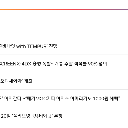
비나잇 with TEMPUR’ 진행
SCREENX·4DX 흥행 폭발…개봉 주말 객석률 90% 넘어
th 오디세이아’ 개최
시리즈’ 이어간다…“메가MGC커피 아이스 아메리카노 1000원 혜택”
 20일 ‘올리브영 K뷰티에딧’ 론칭