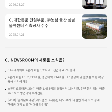
강화한다
2026.03.27
CJ대한통운 건설부문, ㈜농심 울산 삼남
물류센터 신축공사 수주
2025.04.21
CJ NEWSROOM의 새로운 소식은?
CJ프레시웨이 2분기 매출 9,232억…전년비 4.5% 증가
2분기 매출 1조 2,033억원, 영업이익 334억원…IP 경쟁력 및 플랫폼 외형 확장
통해 수익성 개선
스튜디오드래곤, 2분기 매출 1,453억원 영업이익 154억원, 전년 동기 대비 매출
26.9%↑ 영업이익 흑자전환
[Mnet] ‘엠카운트다운’, 레드벨벳→세븐틴 디노 부캐 ‘피철인’까지 최초 공개!
한여름 더위 날릴 '역대급 라인업'