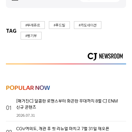
#뚜레쥬르
#푸드빌
#카도네이션
TAG
#빵기부
POPULAR NOW
[매거진C] 달콤한 로맨스부터 화끈한 무대까지 8월 CJ ENM
01
신규 콘텐츠
2026.07.31
CGV여의도, 개관 후 첫 리뉴얼 마치고 7월 31일 재오픈
02