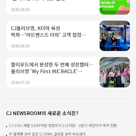
2026.08.05
CJ올리브영, K더마 육성
박차…‘어드밴스드 더마' 고객 접점
늘린다
2026.08.03
할리우드에서 완성한 두 번째 성장챕터…
올리브영 'My First ME:RACLE'
글로벌트립
2026.07.29
CJ NEWSROOM의 새로운 소식은?
CJ CGV, 매출 5,939억원·영업이익 115억원…2분기 세전이익 흑자 전환
IP·플랫폼 모두 잡은 CJ ENM, 글로벌 공략 속도낸다