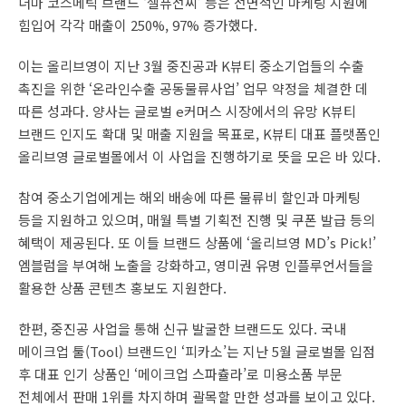
더마 코스메틱 브랜드 ‘셀퓨전씨’ 등은 전면적인 마케팅 지원에
힘입어 각각 매출이 250%, 97% 증가했다.
이는 올리브영이 지난 3월 중진공과 K뷰티 중소기업들의 수출
촉진을 위한 ‘온라인수출 공동물류사업’ 업무 약정을 체결한 데
따른 성과다. 양사는 글로벌 e커머스 시장에서의 유망 K뷰티
브랜드 인지도 확대 및 매출 지원을 목표로, K뷰티 대표 플랫폼인
올리브영 글로벌몰에서 이 사업을 진행하기로 뜻을 모은 바 있다.
참여 중소기업에게는 해외 배송에 따른 물류비 할인과 마케팅
등을 지원하고 있으며, 매월 특별 기획전 진행 및 쿠폰 발급 등의
혜택이 제공된다. 또 이들 브랜드 상품에 ‘올리브영 MD’s Pick!’
엠블럼을 부여해 노출을 강화하고, 영미권 유명 인플루언서들을
활용한 상품 콘텐츠 홍보도 지원한다.
한편, 중진공 사업을 통해 신규 발굴한 브랜드도 있다. 국내
메이크업 툴(Tool) 브랜드인 ‘피카소’는 지난 5월 글로벌몰 입점
후 대표 인기 상품인 ‘메이크업 스파츌라’로 미용소품 부문
전체에서 판매 1위를 차지하며 괄목할 만한 성과를 보이고 있다.