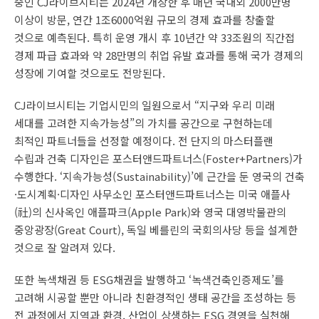
중인 CJ라이브시티는 2024년 개장한 후 매년 국내외 2000만명
이상이 방문, 연간 1조6000억원 규모의 경제 효과를 창출할
것으로 예측된다. 특히 운영 개시 후 10년간 약 33조원의 직간접
경제 파급 효과와 약 28만명의 취업 유발 효과를 통해 국가 경제의
성장에 기여할 것으로도 전망된다.
CJ라이브시티는 기업시민의 일원으로서 “지구와 우리 미래
세대를 고려한 지속가능성”의 가치를 공간으로 구현하는데
최적인 파트너들을 선정할 예정이다. 전 단지의 마스터플랜
수립과 건축 디자인은 포스터앤드파트너스(Foster+Partners)가
수행한다. ‘지속가능성(Sustainability)’에 근간을 둔 영국의 건축
·도시계획·디자인 사무소인 포스터앤드파트너스는 미국 애플사
(社)의 신사옥인 애플파크(Apple Park)와 영국 대영박물관의
중앙광장(Great Court), 독일 베를린의 국회의사당 등을 설계한
것으로 잘 알려져 있다.
또한 녹색채권 등 ESG채권을 발행하고 ‘녹색건축인증제도’를
고려해 시공할 뿐만 아니라 친환경적인 생태 공간을 조성하는 등
전 과정에서 지역과 환경, 산업이 상생하는 ESG 경영을 실천해