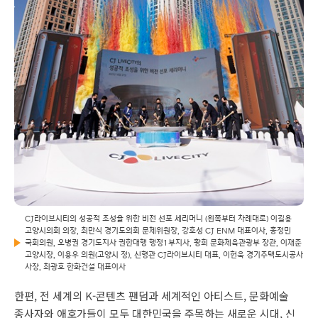
CJ라이브시티의 성공적 조성을 위한 비전 선포 세리머니 (왼쪽부터 차례대로) 이길용
고양시의회 의장, 최만식 경기도의회 문체위원장, 강호성 CJ ENM 대표이사, 홍정민
국회의원, 오병권 경기도지사 권한대행 행정1부지사, 황희 문화체육관광부 장관, 이재준
고양시장, 이용우 의원(고양시 정), 신형관 CJ라이브시티 대표, 이헌욱 경기주택도시공사
사장, 최광호 한화건설 대표이사
한편, 전 세계의 K-콘텐츠 팬덤과 세계적인 아티스트, 문화예술
종사자와 애호가들이 모두 대한민국을 주목하는 새로운 시대, 신