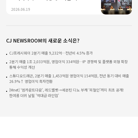
K콘텐츠 미래 경쟁력 제시...“플랫폼·AI
2026.06.19
기술 결합으로 글로벌 확장 가속"
CJ NEWSROOM의 새로운 소식은?
CJ프레시웨이 2분기 매출 9,232억…전년비 4.5% 증가
2분기 매출 1조 2,033억원, 영업이익 334억원…IP 경쟁력 및 플랫폼 외형 확장
통해 수익성 개선
스튜디오드래곤, 2분기 매출 1,453억원 영업이익 154억원, 전년 동기 대비 매출
26.9%↑ 영업이익 흑자전환
[Mnet] ‘엠카운트다운’, 레드벨벳→세븐틴 디노 부캐 ‘피철인’까지 최초 공개!
한여름 더위 날릴 '역대급 라인업'