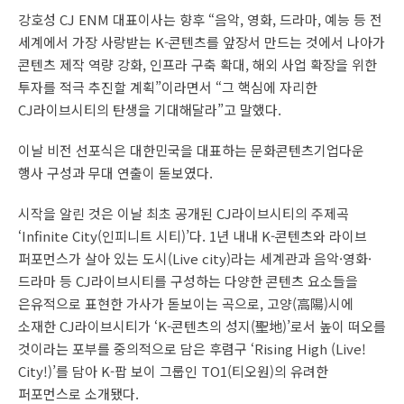
강호성 CJ ENM 대표이사는 향후 “음악, 영화, 드라마, 예능 등 전
세계에서 가장 사랑받는 K-콘텐츠를 앞장서 만드는 것에서 나아가
콘텐츠 제작 역량 강화, 인프라 구축 확대, 해외 사업 확장을 위한
투자를 적극 추진할 계획”이라면서 “그 핵심에 자리한
CJ라이브시티의 탄생을 기대해달라”고 말했다.
이날 비전 선포식은 대한민국을 대표하는 문화콘텐츠기업다운
행사 구성과 무대 연출이 돋보였다.
시작을 알린 것은 이날 최초 공개된 CJ라이브시티의 주제곡
‘Infinite City(인피니트 시티)’다. 1년 내내 K-콘텐츠와 라이브
퍼포먼스가 살아 있는 도시(Live city)라는 세계관과 음악·영화·
드라마 등 CJ라이브시티를 구성하는 다양한 콘텐츠 요소들을
은유적으로 표현한 가사가 돋보이는 곡으로, 고양(高陽)시에
소재한 CJ라이브시티가 ‘K-콘텐츠의 성지(聖地)’로서 높이 떠오를
것이라는 포부를 중의적으로 담은 후렴구 ‘Rising High (Live!
City!)’를 담아 K-팝 보이 그룹인 TO1(티오원)의 유려한
퍼포먼스로 소개됐다.