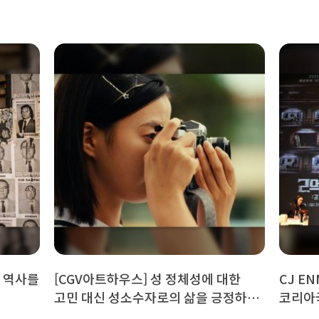
게 역사를
[CGV아트하우스] 성 정체성에 대한
CJ ENM
고민 대신 성소수자로의 삶을 긍정하는
코리아
방법, <여름의 카메라>
K콘텐츠