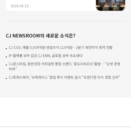
K콘텐츠 미래 경쟁력 제시...“플랫폼·AI
2026.06.19
기술 결합으로 글로벌 확장 가속"
CJ NEWSROOM의 새로운 소식은?
CJ CGV, 매출 5,939억원·영업이익 115억원…2분기 세전이익 흑자 전환
IP·플랫폼 모두 잡은 CJ ENM, 글로벌 공략 속도낸다
CJ온스타일, 동반성장·사회공헌 통합 브랜드 ‘온도(ON:DO)’출범… “상생 경영
박차”
CJ프레시웨이, ‘슈퍼레이스’ 협업 특식 이벤트 실시 “트렌디한 미식 경험 선사”