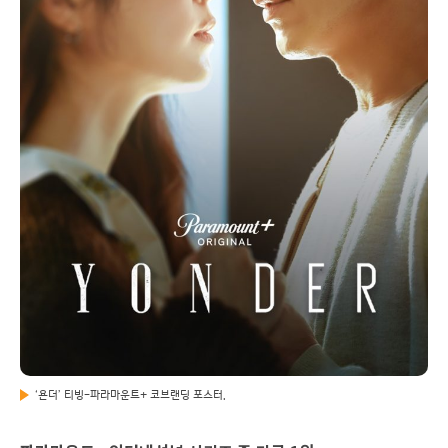
‘욘더’ 티빙-파라마운트+ 코브랜딩 포스터.