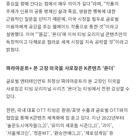
중심을 향해 간다는 점에서 매우 의미가 깊다”라며, “작품의
주제가 인류의 공통 명제인 삶과 죽음, 영원한 행복에 대한
근원적인 질문을 던지기 때문에, 미국 시장을 필두로 글로벌
이용자에게 공감을 주는 웰메이드 작품으로 통한 것”이라고
설명했다. 이어 “‘몸값’, ‘욘더’에 이어 티빙 오리지널 콘텐츠만의
독창적이고 다채로운 컬러로 세계 시장을 지속 공략할 것”이라고
밝혔다.
파라마운트+ 본 고장 미국을 사로잡은 K콘텐츠 ‘욘
더’
글로벌 엔터테인먼트 최정상 파라마운트의 본 고장인 미국을
사로잡은 티빙 오리지널 시리즈 ‘욘더’는 티빙에서 전편 감상할 수
있다.
한편, 국내 대표 OTT 티빙은 판권/포맷 수출과 글로벌 OTT와의
협업을 통해 K콘텐츠 세계화에 힘 쏟고 있다. 지난 2022년부터
‘술꾼도시여자들(1,2)’, ‘유미의 세포들 시즌(1,2)’, ‘괴이’,
‘서울체크인’, ‘청춘MT’, ‘환승연애(1,2)’, ‘제로섬게임’ 등