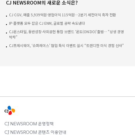
CJ NEWSROOM의 새로운 소식은?
CJ CGV, 매출 5,939억원·영업이익 115억원…2분기 세전이익 흑자 전환
IP·플랫폼 모두 잡은 CJ ENM, 글로벌 공략 속도낸다
CJ온스타일, 동반성장·사회공헌 통합 브랜드 ‘온도(ON:DO)’출범… “상생 경영
박차”
CJ프레시웨이, ‘슈퍼레이스’ 협업 특식 이벤트 실시 “트렌디한 미식 경험 선사”
CJ NEWSROOM 운영정책
CJ NEWSROOM 콘텐츠 이용안내