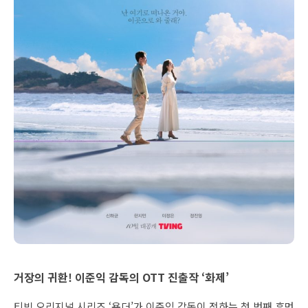
거장의 귀환! 이준익 감독의 OTT 진출작 ‘화제’
티빙 오리지널 시리즈 ‘욘더’가 이준익 감독이 전하는 첫 번째 휴먼