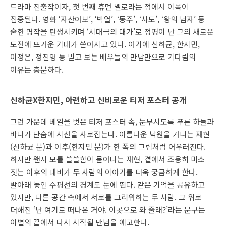
드라마 진출작이자, 첫 번째 휴먼 멜로라는 점에서 이목이
집중된다. 영화 ‘자산어보’, ‘박열’, ‘동주’, ‘사도’, ‘왕의 남자’ 등
숱한 명작을 탄생시키며 ‘시대극의 대가’로 정평이 난 그의 새로운
도전에 뜨거운 기대가 쏟아지고 있다. 여기에 신하균, 한지민,
이정은, 정진영 등 믿고 보는 배우들의 만남만으로 기다림의
이유는 충분하다.
신하균X한지민, 아련하고 신비로운 티저 포스터 공개
그런 가운데 베일을 벗은 티저 포스터 속, 눈부시도록 푸른 하늘과
바다가 단숨에 시선을 사로잡는다. 아름다운 낙원을 거니는 재현
(신하균 분)과 이후(한지민 분)가 한 폭의 그림처럼 어우러진다.
하지만 왠지 모를 쓸쓸함이 묻어나는 재현, 곁에서 조용히 미소
짓는 이후의 대비가 두 사람의 이야기를 더욱 궁금하게 한다.
발아래 놓인 수평선의 경계도 눈에 띈다. 같은 기억을 공유하고
있지만, 다른 공간 속에서 서로를 그리워하는 두 사람. 그 위로
더해진 ‘난 여기로 떠나온 거야. 이곳으로 와 줄래?’라는 문구는
이별의 끝에서 다시 시작될 만남을 예고한다.