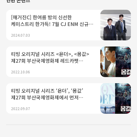
연관 콘텐츠
[매거진C] 한여름 밤의 신선한
케미스트리 한가득! 7월 CJ ENM 신규
콘텐츠
2024.07.03
티빙 오리지널 시리즈 <욘더>, <몸값>
제27회 부산국제영화제 레드카펫
수놓았다!
2022.10.06
티빙 오리지널 시리즈 ‘욘더’, ‘몸값’
제27회 부산국제영화제에서 먼저
만나다!
2022.09.07