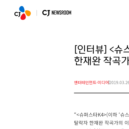
[인터뷰] <슈
한재완 작곡
엔터테인먼트·미디어
2019.03.2
“<슈퍼스타K4>(이하 ‘슈
탈락자 한재완 작곡가의 이