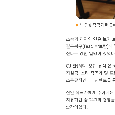
박우상 작곡가를 통
스승과 제자의 연은 보기 보다
길구봉구(feat. 박보람)
싶다는 강한 열망이 있었다.
CJ ENM의 ‘오펜 뮤직’
지원금, 스타 작곡가 및 프
스톤뮤직엔터테인멘트를 통한
신인 작곡가에게 주어지는 
치유하던 중 24:1의 경
순간이었다.