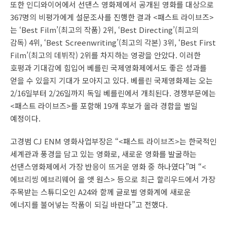
또한 인디와이어에서 선댄스 영화제에서 공개된 영화를 대상으로
367명의 비평가에게 설문조사를 진행한 결과 <패스트 라이브즈>
는 ‘Best Film’(최고의 작품) 2위, ‘Best Directing’(최고의
감독) 4위, ‘Best Screenwriting’(최고의 각본) 3위, ‘Best First
Film’(최고의 데뷔작) 2위를 차지하는 영광을 안았다. 이러한
호평과 기대감에 힘입어 베를린 국제영화제에서도 좋은 성과를
얻을 수 있을지 기대가 모아지고 있다. 베를린 국제영화제는 오는
2/16일부터 2/26일까지 독일 베를린에서 개최된다. 경쟁부문에는
<패스트 라이브즈>를 포함해 19개 후보가 올라 경합을 벌일
예정이다.
고경범 CJ ENM 영화사업부장은 “<패스트 라이브즈>는 한국적인
세계관과 풍경을 담고 있는 영화로, 새로운 영화를 발굴하는
선댄스영화제에서 가장 반응이 뜨거운 영화 중 하나였다”며 “<
에브리씽 에브리웨어 올 앳 원스> 등으로 최근 할리우드에서 가장
주목받는 스튜디오인 A24와 함께 글로벌 영화계에 새로운
에너지를 불어넣는 작품이 되길 바란다”고 전했다.