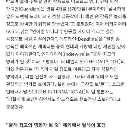
받으며 올해 주목할 만한 작품으로 떠오르고 있다. 유력 외신
가디언(Guardian)은 별점 4개를 (5개 만점) 부여하며 “섬세하게
슬픈 로맨틱 드라마로 진정한 성공작이다. 셀린 송 감독은 놀라울
정도로 완벽한 데뷔작을 만들었다”고 호평했다. 이어 버라이어티
(Variety)는 “언어뿐 아니라 주인공들 사이에 흐르는 깊은
감정으로 극을 이끌어간다”, 데드라인(Deadline)은 “셀린 송
감독은 매혹적인 캐릭터를 통해 현대의 사랑에 대한 개념을 깊이
있게 이야기한다”, 인디와이어(Indiewire)는 “올해 최고의
영화가 될 것”이라고 평했다. 더 데일리 닷(THE DAILY DOT)의
미쉘 평론가는 “마음이 아릴 정도로 아름답고 자아 성찰적인
영화이며, 나를 완전히 사로잡았다. 그레타 리와 유태오 또한
환상적인 연기를 보여줬다. 셀린 송에게 극찬을 보낸다”, 스크린
인터내셔날(SCREEN INTERNATIONAL)의 팀 평론가는
“강렬하게 로맨틱하면서도 압도적으로 현실적인 스토리”라고
호평했다.
“올해 최고의 영화가 될 것” 해외에서 릴레이 호평