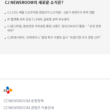
CJ NEWSROOM의 새로운 소식은?
CJ CGV, 매출 5,939억원·영업이익 115억원…2분기 세전이익 흑자 전환
IP·플랫폼 모두 잡은 CJ ENM, 글로벌 공략 속도낸다
CJ온스타일, 동반성장·사회공헌 통합 브랜드 ‘온도(ON:DO)’출범… “상생 경영
박차”
CJ프레시웨이, ‘슈퍼레이스’ 협업 특식 이벤트 실시 “트렌디한 미식 경험 선사”
CJ NEWSROOM 운영정책
CJ NEWSROOM 콘텐츠 이용안내