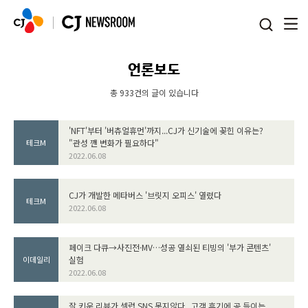
본문 바로가기
언론보도
총 933건의 글이 있습니다
'NFT'부터 '버츄얼휴먼'까지...CJ가 신기술에 꽂힌 이유는?
"관성 깬 변화가 필요하다"
테크M
2022.06.08
CJ가 개발한 메타버스 '브릿지 오피스' 열렸다
테크M
2022.06.08
페이크 다큐→사진전·MV…성공 열쇠된 티빙의 '부가 콘텐츠'
실험
이데일리
2022.06.08
잘 키운 리뷰가 셀럽 SNS 못지않다...고객 후기에 공 들이는