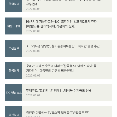
유통업계
한국일보
2022.06.05
HMR시대 저문다고?…NO, 프리미엄 업고 제2도약 간다
[헤럴드 뷰-엔데믹시대, 식문화의 진화]
헤럴드경제
2022.06.03
소고기우엉 영양밥, 참기름김치볶음밥… 즉석밥 경쟁 후끈
조선일보
2022.06.02
우리가 그리는 우주의 미래…'한국형 SF 영화·드라마'를
기다리며 [이종민의 콘텐츠 비하인드]
한국경제
2022.06.02
뚜레쥬르, ‘환경의 날’ 캠페인..대체육 신제품도 선봬
파이낸셜뉴스
2022.06.02
중년층 이탈에… TV홈쇼핑 업체들 ‘TV 탈출 작전’
조선일보