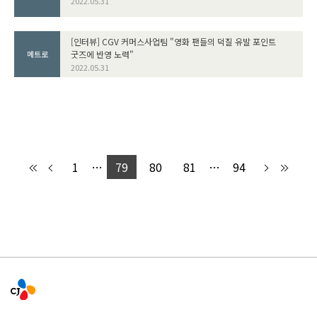
2022.05.31
[인터뷰] CGV 커머스사업팀 "영화 팬들의 덕질 유발 포인트
굿즈에 반영 노력"
메트로
2022.05.31
1
…
79
80
81
…
94